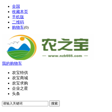
全国
收藏本页
手机版
二维码
购物车
(
0
)
我的购物车
农宝特供
农宝商城
农宝求购
企业之星
头条