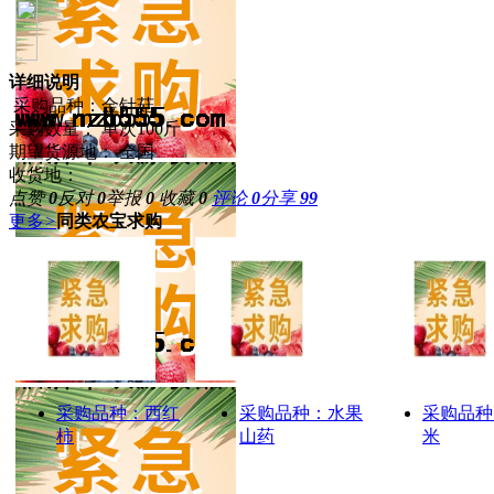
详细说明
采购品种：金针菇
采购数量： 单次100斤
期望货源地： 全国
收货地：
点赞
0
反对
0
举报
0
收藏
0
评论
0
分享
99
更多
>
同类农宝求购
采购品种：西红
采购品种：水果
采购品种
柿
山药
米