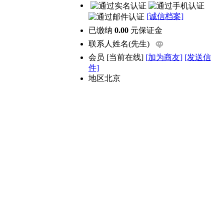
[诚信档案]
已缴纳
0.00
元保证金
联系人
姓名(先生)
会员
[
当前在线
]
[加为商友]
[发送信
件]
地区
北京