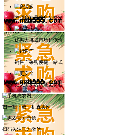
资源多
海量信息免费发
优惠大
挑战市场超低价
销售广
采购便捷一站式
更安全
实名认证更安心
扫一扫下载
手机直卖网
扫码关注
官方微信