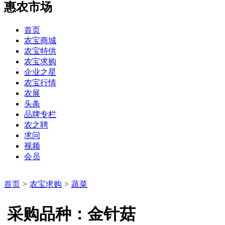
惠农市场
首页
农宝商城
农宝特供
农宝求购
企业之星
农宝行情
农展
头条
品牌专栏
农之聘
求问
视频
会员
首页
>
农宝求购
>
蔬菜
采购品种：金针菇