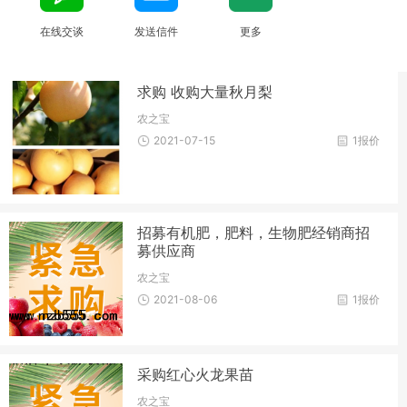
在线交谈
发送信件
更多
求购 收购大量秋月梨
农之宝
2021-07-15
1报价
招募有机肥，肥料，生物肥经销商招
募供应商
农之宝
2021-08-06
1报价
采购红心火龙果苗
农之宝