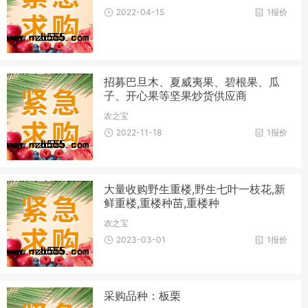
2022-04-15
1报价
招募巴旦木、夏威夷果、碧根果、瓜
子、开心果等坚果炒货供应商
农之宝
2022-11-18
1报价
大量收购野生重楼,野生七叶一枝花,新
鲜重楼,重楼种苗,重楼种
农之宝
2023-03-01
1报价
采购品种：板栗