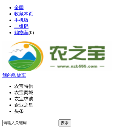
全国
收藏本页
手机版
二维码
购物车
(
0
)
我的购物车
农宝特供
农宝商城
农宝求购
企业之星
头条