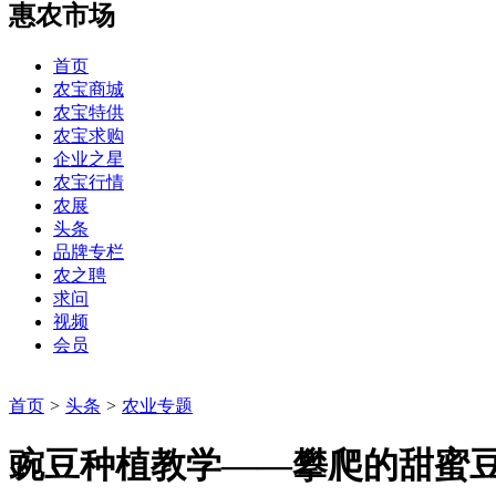
惠农市场
首页
农宝商城
农宝特供
农宝求购
企业之星
农宝行情
农展
头条
品牌专栏
农之聘
求问
视频
会员
首页
>
头条
>
农业专题
豌豆种植教学——攀爬的甜蜜