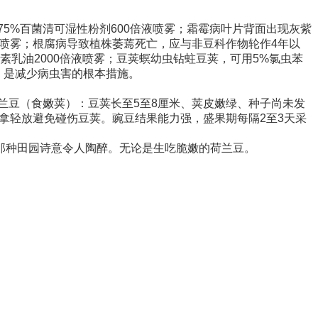
75%百菌清可湿性粉剂600倍液喷雾；霜霉病叶片背面出现灰紫
倍液喷雾；根腐病导致植株萎蔫死亡，应与非豆科作物轮作4年以
素乳油2000倍液喷雾；豆荚螟幼虫钻蛀豆荚，可用5%氯虫苯
，是减少病虫害的根本措施。
兰豆（食嫩荚）：豆荚长至5至8厘米、荚皮嫩绿、种子尚未发
轻拿轻放避免碰伤豆荚。豌豆结果能力强，盛果期每隔2至3天采
那种田园诗意令人陶醉。无论是生吃脆嫩的荷兰豆。