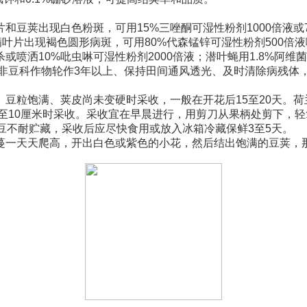
豆荚出现白色粉斑，可用15%三唑酮可湿性粉剂1000倍液或
病叶片出现褐色圆形病斑，可用80%代森锰锌可湿性粉剂500
喷洒10%吡虫啉可湿性粉剂2000倍液；潜叶蝇用1.8%阿维菌
与非豆科作物轮作3年以上、保持田间通风透光、及时清除病残体
豆粒饱满、荚皮尚未变硬时采收，一般在开花后15至20天。荷
7至10厘米时采收。采收宜在早晨进行，用剪刀从果柄处剪下，
豆不耐贮藏，采收后应尽快食用或放入冰箱冷藏保鲜3至5天。
蔓一天天爬高，开出白色或紫色的小花，然后结出饱满的豆荚，