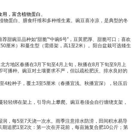
食用，富含植物蛋白、
植物蛋白、膳食纤维和多种维生素。豌豆喜冷凉，是典型的冬
甜豌豆品种如“甜脆”“中豌6号”，豆荚肥厚、甜脆可口；喜欢
0至50厘米）和蔓生型（需搭架，高1至2米）。阳台盆栽可选矮生
；北方地区春播在3月下旬至4月上旬，秋播在8月下旬至9月上
即可播种。豌豆对土壤要求不严，但以疏松肥沃、排水良好的
播3至4粒种子，覆土3至5厘米（春播宜浅、秋播宜深），轻压后
藤蔓轻轻绑在架上，引导向上攀爬。豌豆卷须会自行缠绕支架，
润，每5至7天浇一次水。雨季注意排水防涝，田间积水易导
期追肥1至2次：第一次在开花前，每亩施复合肥10公斤；第