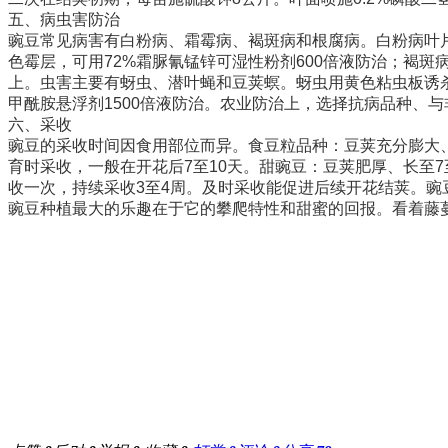
五、病虫害防治
豌豆常见病害有白粉病、霜霉病、褐斑病和根腐病。白粉病叶片和
色霉层，可用72%霜脲氰锰锌可湿性粉剂600倍液防治；褐斑
上。虫害主要有蚜虫、潜叶蝇和豆荚螟。蚜虫用黄色粘虫板诱杀或
甲酰胺悬浮剂1500倍液防治。农业防治上，选择抗病品种、
六、采收
豌豆的采收时间因食用部位而异。食豆粒品种：豆荚充分膨大、
育时采收，一般在开花后7至10天。甜豌豆：豆荚肥厚、长至
收一次，持续采收3至4周。及时采收能促进后续开花结荚。豌
豌豆种植最大的乐趣在于它的攀爬特性和甜蜜的回报。看着藤