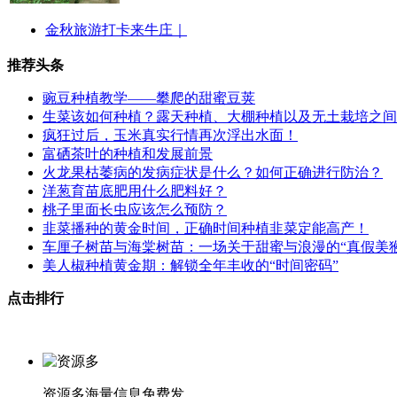
金秋旅游打卡来牛庄｜
推荐头条
豌豆种植教学——攀爬的甜蜜豆荚
生菜该如何种植？露天种植、大棚种植以及无土栽培之间
疯狂过后，玉米真实行情再次浮出水面！
富硒茶叶的种植和发展前景
火龙果枯萎病的发病症状是什么？如何正确进行防治？
洋葱育苗底肥用什么肥料好？
桃子里面长虫应该怎么预防？
韭菜播种的黄金时间，正确时间种植韭菜定能高产！
车厘子树苗与海棠树苗：一场关于甜蜜与浪漫的“真假美
美人椒种植黄金期：解锁全年丰收的“时间密码”
点击排行
资源多
海量信息免费发