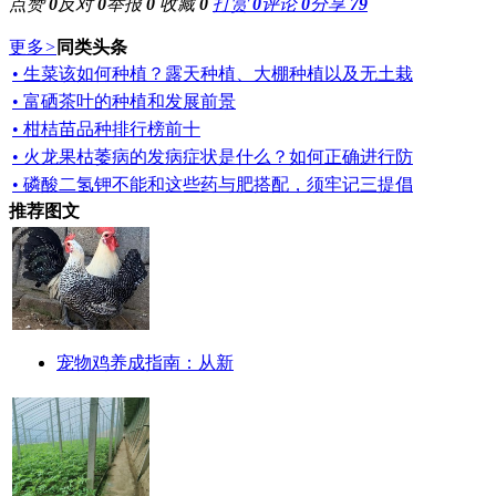
点赞
0
反对
0
举报
0
收藏
0
打赏
0
评论
0
分享
79
更多
>
同类头条
• 生菜该如何种植？露天种植、大棚种植以及无土栽
• 富硒茶叶的种植和发展前景
• 柑桔苗品种排行榜前十
• 火龙果枯萎病的发病症状是什么？如何正确进行防
• 磷酸二氢钾不能和这些药与肥搭配，须牢记三提倡
推荐图文
宠物鸡养成指南：从新