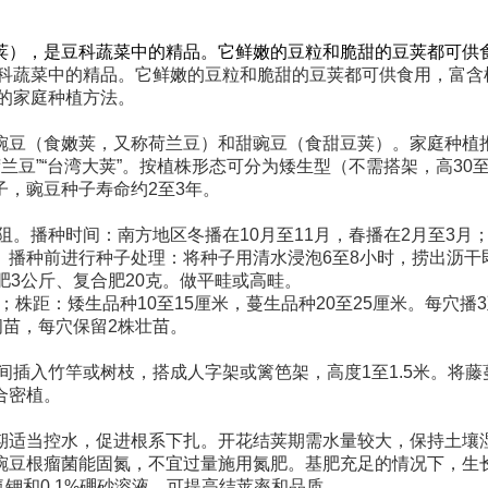
荚），是豆科蔬菜中的精品。它鲜嫩的豆粒和脆甜的豆荚都可供
科蔬菜中的精品。它鲜嫩的豆粒和脆甜的豆荚都可供食用，富含
豆的家庭种植方法。
豆（食嫩荚，又称荷兰豆）和甜豌豆（食甜豆荚）。家庭种植推荐
荷兰豆”“台湾大荚”。按植株形态可分为矮生型（不需搭架，高3
，豌豆种子寿命约2至3年。
受阻。播种时间：南方地区冬播在10月至11月，春播在2月至3月
。播种前进行种子处理：将种子用清水浸泡6至8小时，捞出沥干
肥3公斤、复合肥20克。做平畦或高畦。
；株距：矮生品种10至15厘米，蔓生品种20至25厘米。每穴
间苗，每穴保留2株壮苗。
行间插入竹竿或树枝，搭成人字架或篱笆架，高度1至1.5米。将
合密植。
期适当控水，促进根系下扎。开花结荚期需水量较大，保持土壤湿
豆根瘤菌能固氮，不宜过量施用氮肥。基肥充足的情况下，生长
氢钾和0.1%硼砂溶液，可提高结荚率和品质。