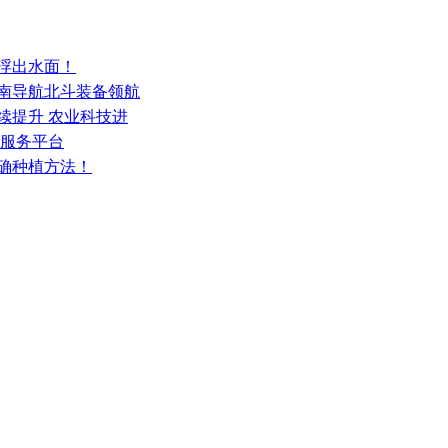
次浮出水面！
司南导航北斗装备领航
持续提升 农业科技进
合服务平台
正确种植方法！