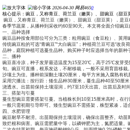
2026-04-30
网易
465
0
核心提示：豌豆，又称青豆、荷兰豆（嫩荚）、甜豌豆（甜豆
豌豆，又称青豆、荷兰豆（嫩荚）、甜豌豆（甜豆荚），是豆
春季节蔬菜，从播种到采收约60至90天。本文将全面介绍豌
一、品种选择
豌豆品种按食用部位可分为三类：粒用豌豆（食豆粒）、荚用豌
传统豌豆粒的可选“青豌豆”“大白豌豆”；种植荷兰豆可选“改良
品种，庭院种植可选蔓生品种。购买种子时应选择当年的新种子
二、播种
豌豆喜冷凉，种子发芽最适温度为15至20℃，高于25℃发芽
旬。豌豆可直播，根系发达，不耐移栽，一般不采用育苗移栽
沙壤土为佳。播种前深翻土壤20厘米，每平方米施入腐熟有机
采用穴播法：按行距：矮生品种30厘米，蔓生品种40至50厘米
浇透水。出苗前保持土壤湿润，约7至10天出苗。出苗后及时
三、搭架与引蔓
蔓生型豌豆需要搭架引蔓。当植株长到10至15厘米高时，在
一般只需初期引导即可。矮生型豌豆不需搭架，株型紧凑，适
四、水肥管理
豌豆耐旱不耐涝。出苗期保持土壤湿润，确保出苗整齐。幼苗
致烂根和病害。豌豆需肥量中等，以磷钾肥为主，氮肥适量。豌
二次在结荚初期，每亩施硫酸钾8公斤。叶面喷施0.2%磷酸二