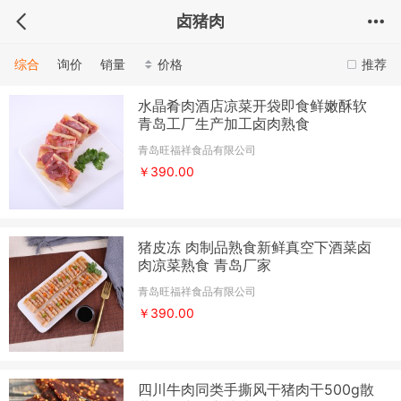
卤猪肉
综合
询价
销量
价格
推荐
水晶肴肉酒店凉菜开袋即食鲜嫩酥软
青岛工厂生产加工卤肉熟食
青岛旺福祥食品有限公司
￥390.00
猪皮冻 肉制品熟食新鲜真空下酒菜卤
肉凉菜熟食 青岛厂家
青岛旺福祥食品有限公司
￥390.00
四川牛肉同类手撕风干猪肉干500g散