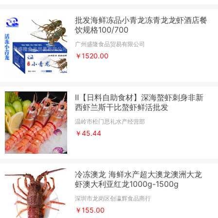
批发海鲜冻品小青龙冻青龙龙虾酒店餐
饮规格100/700
广州盛隆食品贸易有限公司
￥1520.00
Ⅱ【日料自助食材】深海螯虾刺身非新
西虾兰斯干比螯虾鲜活批发
温岭市松门思礼水产经营部
￥45.44
冷冻澳龙 海鲜水产超大澳龙澳洲大龙
虾澳大利亚红龙1000g-1500g
深圳市龙岗区创瀛辉食品商行
￥155.00