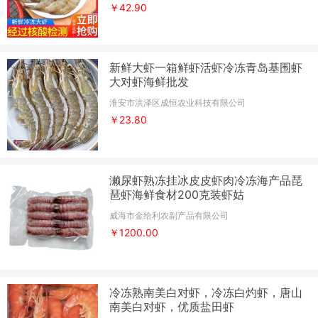
￥42.90
新鲜大虾一箱鲜虾活虾冷冻青岛基围虾
大对虾海鲜批发
淮安市洪泽区成恒农业科技有限公司
￥23.80
濑尿虾熟冻挂冰皮皮虾肉冷冻海产品琵
琶虾海鲜食材200克装虾姑
威海市金给利农副产品有限公司
￥1200.00
冷冻熟南美白对虾，冷冻白灼虾，唐山
南美白对虾，优质盐田虾