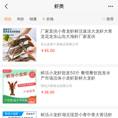
虾类
综合
询价
销量
价格
推荐
厂家直供小青龙虾鲜活速冻大龙虾大青
龙花龙东山岛大海虾厂家直供
东山县探个渔食品有限公司
￥45.00
鲜活小龙虾批发50斤 餐馆餐饮批发水
产市场活体小龙虾新鲜大龙虾
湖北沂橙食品有限公司
￥26.00
鲜活小龙虾湖北现货小青中青大青活虾