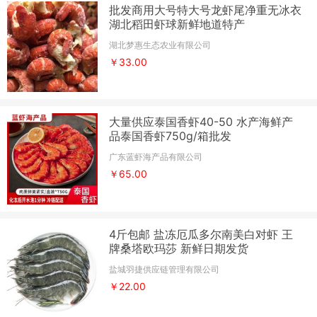
批发商用大号特大号龙虾尾净重无冰衣
湖北稻田虾球新鲜地道特产
湖北梦惠生态农业有限公司
￥33.00
大量供应泰国香虾40-50 水产海鲜产
品泰国香虾750g/箱批发
广东蓝虾海产品有限公司
￥65.00
4斤包邮 盐冻厄瓜多尔南美白对虾 王
牌桑塔欧玛莎 新鲜日期发货
盐城羽捷供应链管理有限公司
￥22.00