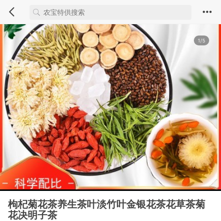
1/5
枸杞菊花茶养生茶叶淡竹叶金银花茶花草茶菊
花决明子茶