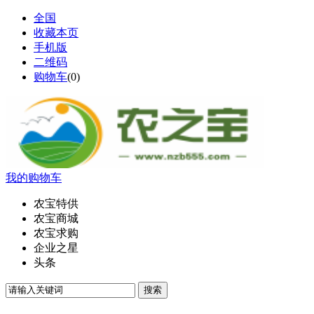
全国
收藏本页
手机版
二维码
购物车
(
0
)
我的购物车
农宝特供
农宝商城
农宝求购
企业之星
头条