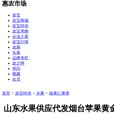
惠农市场
首页
农宝商城
农宝特供
农宝求购
企业之星
农宝行情
农展
头条
品牌专栏
农之聘
求问
视频
会员
首页
>
农宝特供
>
水果
>
核果仁果类
山东水果供应代发烟台苹果黄