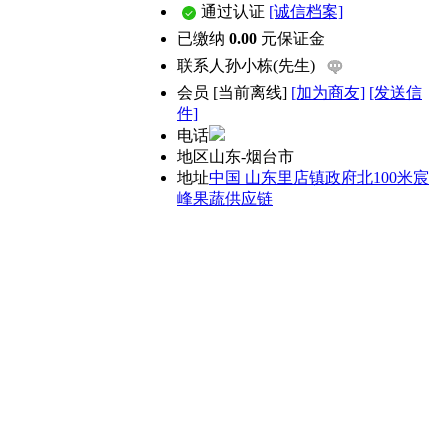
通过认证
[诚信档案]
已缴纳
0.00
元保证金
联系人
孙小栋(先生)
会员
[
当前离线
]
[加为商友]
[发送信
件]
电话
地区
山东-烟台市
地址
中国 山东里店镇政府北100米宸
峰果蔬供应链