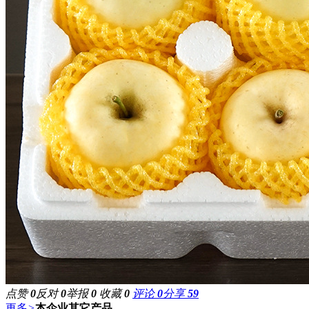
点赞
0
反对
0
举报
0
收藏
0
评论
0
分享
59
更多
>
本企业其它产品