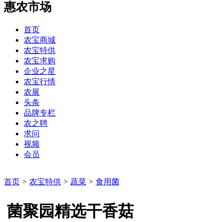
惠农市场
首页
农宝商城
农宝特供
农宝求购
企业之星
农宝行情
农展
头条
品牌专栏
农之聘
求问
视频
会员
首页
>
农宝特供
>
蔬菜
>
食用菌
菌聚园精选干香菇