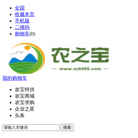
全国
收藏本页
手机版
二维码
购物车
(
0
)
我的购物车
农宝特供
农宝商城
农宝求购
企业之星
头条