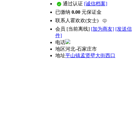
通过认证
[诚信档案]
已缴纳
0.00
元保证金
联系人
霍欢欢(女士)
会员
[
当前离线
]
[加为商友]
[发送信
件]
电话
地区
河北-石家庄市
地址
平山镇孟贤壁大街西口