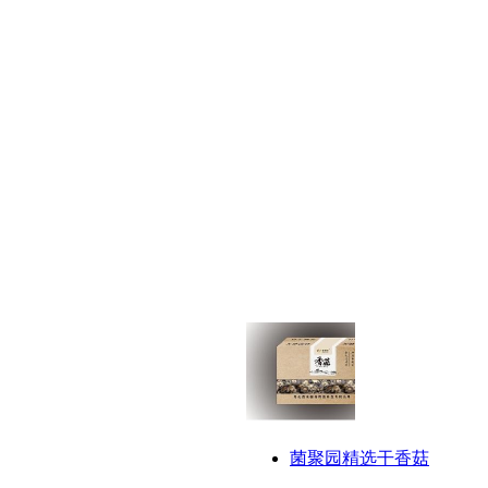
菌聚园精选干香菇