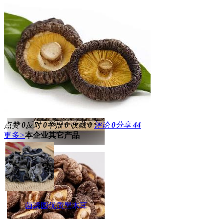
点赞
0
反对
0
举报
0
收藏
0
评论
0
分享
44
更多
>
本企业其它产品
菌聚园优质黑木耳