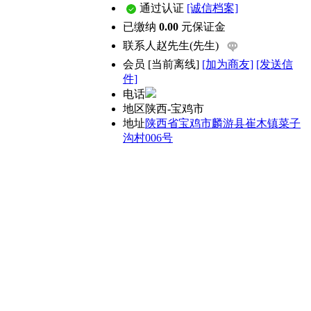
通过认证
[诚信档案]
已缴纳
0.00
元保证金
联系人
赵先生(先生)
会员
[
当前离线
]
[加为商友]
[发送信
件]
电话
地区
陕西-宝鸡市
地址
陕西省宝鸡市麟游县崔木镇菜子
沟村006号