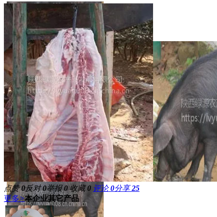
点赞
0
反对
0
举报
0
收藏
0
评论
0
分享
25
更多
>
本企业其它产品