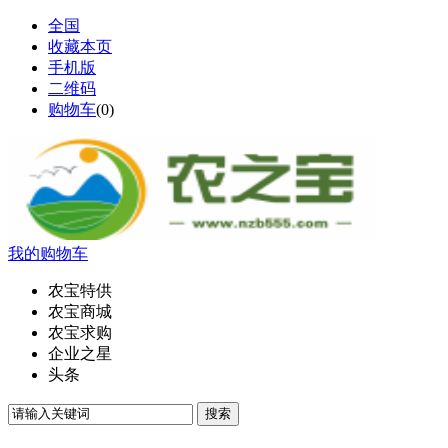
全国
收藏本页
手机版
二维码
购物车
(
0
)
我的购物车
农宝特供
农宝商城
农宝求购
企业之星
头条