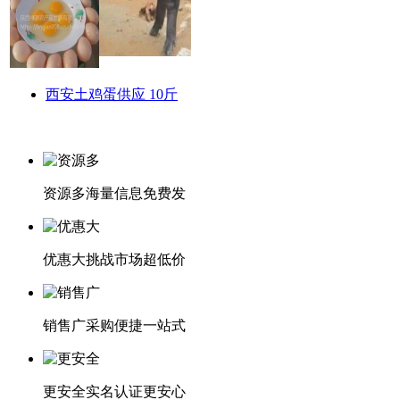
西安土鸡蛋供应 10斤
资源多
海量信息免费发
优惠大
挑战市场超低价
销售广
采购便捷一站式
更安全
实名认证更安心