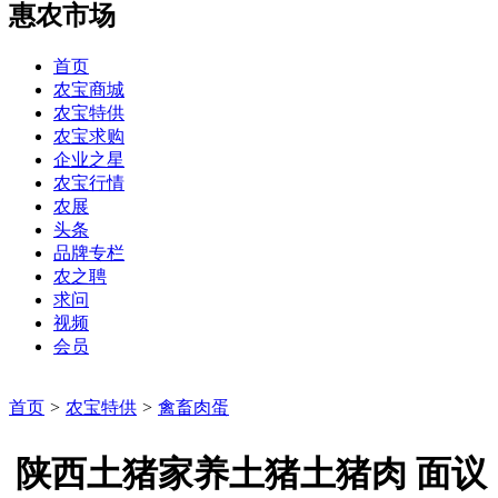
惠农市场
首页
农宝商城
农宝特供
农宝求购
企业之星
农宝行情
农展
头条
品牌专栏
农之聘
求问
视频
会员
首页
>
农宝特供
>
禽畜肉蛋
陕西土猪家养土猪土猪肉 面议