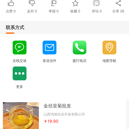
点赞
0
反对
0
举报 0
收藏 0
评论
0
分享
26
联系方式
在线交谈
发送信件
拨打电话
地图导航
更多
金丝皇菊批发
山西鸿禧农业开发有限公司
￥19.90