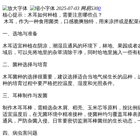
2025-07-03
网易
530
0
核心提示：木耳如何种植，需要注意哪些点？
木耳，作为一种食用菌类，口感脆爽独特，用来凉拌或是配菜
一、选地与准备
木耳适宜种植在阴凉，潮湿且通风的环境下，林地、果园或者
域后，可以先将地里的杂草清除干净，同时给地里施入一些有
二、菌种选择与培育
木耳菌种的选择很重要，建议选择适合当地气候生长的品种，
种的培育过程中要严格把控温度、湿度和光照条件。
三、耳棒制作与发菌
制作木耳耳棒，需精选杂木屑、稻壳、玉米芯等原料，按比例
适宜温度后，在无菌环境中精准接种，使菌种均匀覆盖耳棒表面，
通风，严防杂菌入侵。日常要密切监测耳棒菌丝的生长动态，
四、病虫害问题