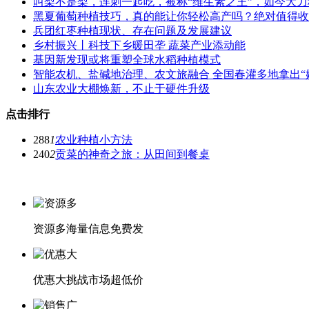
叫梨不是梨，连刺一起吃，被称“维生素之王”，如今大力
黑夏葡萄种植技巧，真的能让你轻松高产吗？绝对值得收
兵团红枣种植现状、存在问题及发展建议
乡村振兴丨科技下乡暖田垄 蔬菜产业添动能
基因新发现或将重塑全球水稻种植模式
智能农机、盐碱地治理、农文旅融合 全国春灌多地拿出“
山东农业大棚焕新，不止于硬件升级
点击排行
288
1
农业种植小方法
240
2
贡菜的神奇之旅：从田间到餐桌
资源多
海量信息免费发
优惠大
挑战市场超低价