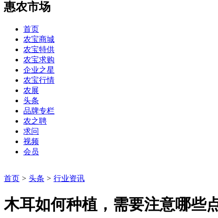
惠农市场
首页
农宝商城
农宝特供
农宝求购
企业之星
农宝行情
农展
头条
品牌专栏
农之聘
求问
视频
会员
首页
>
头条
>
行业资讯
木耳如何种植，需要注意哪些