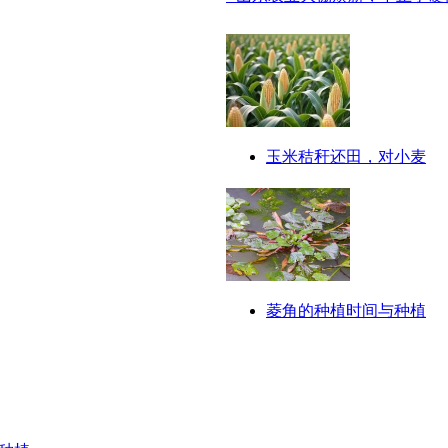
玉米秸秆还田，对小麦
菱角的种植时间与种植