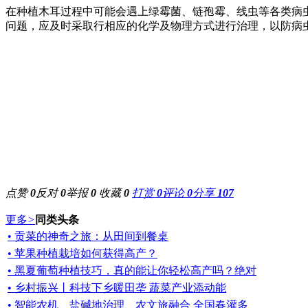
在种植木耳过程中可能会遇上绿霉菌、链孢霉、线虫等各类病
问题，应及时采取行相应的化学及物理方式进行治理，以防病
点赞
0
反对
0
举报
0
收藏
0
打赏
0
评论
0
分享
107
更多
>
同类头条
• 贡菜的神奇之旅：从田间到餐桌
• 苹果种植栽培如何获得高产？
• 黑夏葡萄种植技巧，真的能让你轻松高产吗？绝对
• 乡村振兴丨科技下乡暖田垄 蔬菜产业添动能
• 智能农机、盐碱地治理、农文旅融合 全国春灌多