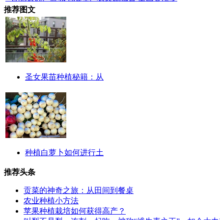
推荐图文
圣女果苗种植秘籍：从
种植白萝卜如何进行土
推荐头条
贡菜的神奇之旅：从田间到餐桌
农业种植小方法
苹果种植栽培如何获得高产？