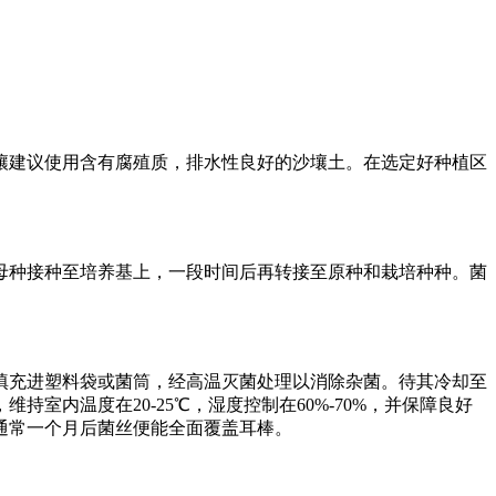
壤建议使用含有腐殖质，排水性良好的沙壤土。在选定好种植区
母种接种至培养基上，一段时间后再转接至原种和栽培种种。菌
填充进塑料袋或菌筒，经高温灭菌处理以消除杂菌。待其冷却至
内温度在20-25℃，湿度控制在60%-70%，并保障良好
通常一个月后菌丝便能全面覆盖耳棒。