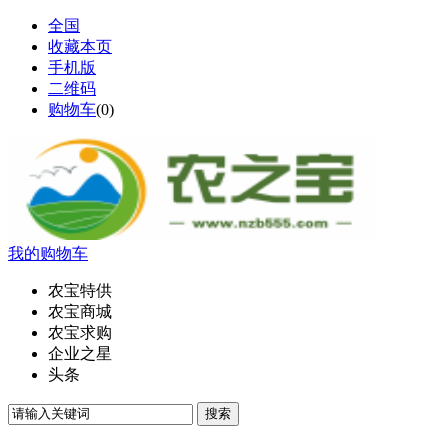
全国
收藏本页
手机版
二维码
购物车
(
0
)
我的购物车
农宝特供
农宝商城
农宝求购
企业之星
头条