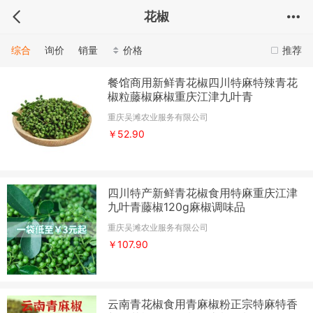
花椒
综合
询价
销量
价格
推荐
餐馆商用新鲜青花椒四川特麻特辣青花
椒粒藤椒麻椒重庆江津九叶青
重庆吴滩农业服务有限公司
￥52.90
四川特产新鲜青花椒食用特麻重庆江津
九叶青藤椒120g麻椒调味品
重庆吴滩农业服务有限公司
￥107.90
云南青花椒食用青麻椒粉正宗特麻特香