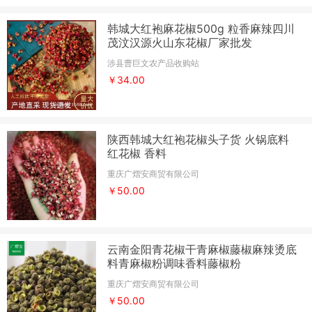
韩城大红袍麻花椒500g 粒香麻辣四川
茂汶汉源火山东花椒厂家批发
涉县曹巨文农产品收购站
￥34.00
陕西韩城大红袍花椒头子货 火锅底料
红花椒 香料
重庆广熠安商贸有限公司
￥50.00
云南金阳青花椒干青麻椒藤椒麻辣烫底
料青麻椒粉调味香料藤椒粉
重庆广熠安商贸有限公司
￥50.00