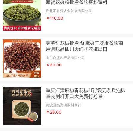
新货花椒粉批发餐饮底料调料
丘北汇香源农业发展有限公司
￥110.00
莱芜红花椒批发 红麻椒干花椒餐饮商
用调味品四川大红袍花椒出口
山东合盛农产品有限公司
￥60.00
重庆江津麻椒青花椒1斤/袋无杂质泡椒
量去刺杆开口大免费打粉量
黄陂区杨海涛调料商行
￥28.00