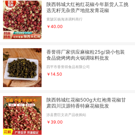
陕西韩城大红袍红花椒今年新货人工挑
选无籽无杂质产地批发青花椒
黄陂区杨海涛调料商行
￥40.00
香誉得厂家供应麻椒粒25g/袋小包装
食品烧烤烤肉火锅调味料批发
四平市香誉得食品有限公司
￥14.50
陕西韩城红花椒500g大红袍青花椒甘
肃四川汉源特香特麻花椒批发
涉县曹巨文农产品收购站
￥39.00