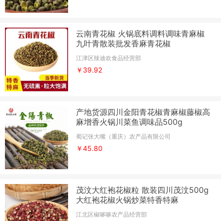
云南青花椒 火锅底料调料调味青麻椒
九叶青散装批发香麻青花椒
江津区辣迪欢食品经营部
￥39.92
产地货源四川金阳青花椒青麻椒藤椒高
麻增香火锅川菜鱼调味品500g
蜀记张大嘴（重庆）农产品有限公司
￥45.80
茂汶大红袍花椒粒 散装四川茂汶500g
大红袍花椒火锅炒菜特香特麻
江北区椒哆哆农产品经营部