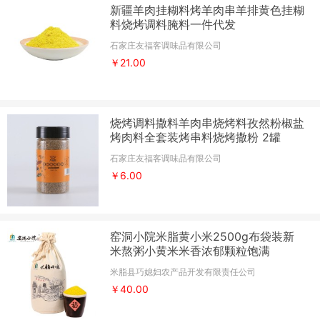
新疆羊肉挂糊料烤羊肉串羊排黄色挂糊
料烧烤调料腌料一件代发
石家庄友福客调味品有限公司
￥21.00
烧烤调料撒料羊肉串烧烤料孜然粉椒盐
烤肉料全套装烤串料烧烤撒粉 2罐
石家庄友福客调味品有限公司
￥6.00
窑洞小院米脂黄小米2500g布袋装新
米熬粥小黄米米香浓郁颗粒饱满
米脂县巧媳妇农产品开发有限责任公司
￥40.00