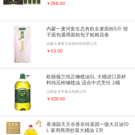
￥268.00
内蒙一麦河套生态有机全麦面粉5斤 饺
子面包通用面粉包子粗粮花卷
内蒙古麦唯力农牧科技有限公司
￥53.00
欧丽薇兰纯正橄榄油5L 大桶进口原材
料纯压榨橄榄油 适合中式烹饪 2桶
山西金丰华食品有限公司
￥329.00
香满园天天谷香非转基因一级大豆油10
L 家用商用炒菜大桶油 2升