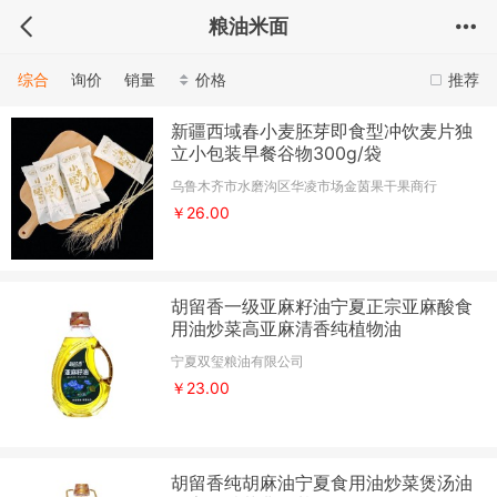
粮油米面
综合
询价
销量
价格
推荐
新疆西域春小麦胚芽即食型冲饮麦片独
立小包装早餐谷物300g/袋
乌鲁木齐市水磨沟区华凌市场金茵果干果商行
￥26.00
胡留香一级亚麻籽油宁夏正宗亚麻酸食
用油炒菜高亚麻清香纯植物油
宁夏双玺粮油有限公司
￥23.00
胡留香纯胡麻油宁夏食用油炒菜煲汤油