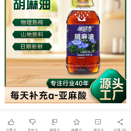
点赞
0
反对
0
举报 0
收藏 0
评论
0
分享
30