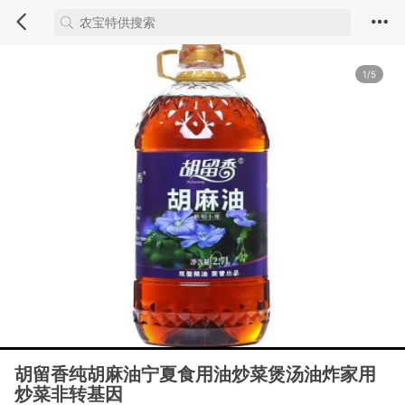
1/5
胡留香纯胡麻油宁夏食用油炒菜煲汤油炸家用
炒菜非转基因