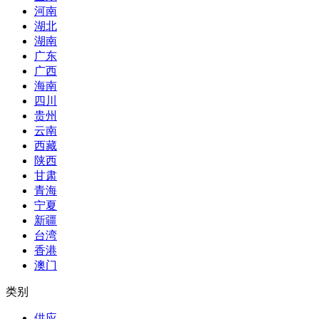
河南
湖北
湖南
广东
广西
海南
四川
贵州
云南
西藏
陕西
甘肃
青海
宁夏
新疆
台湾
香港
澳门
类别
供应