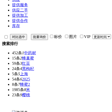
提供服务
供应二手
提供加工
提供合作
库存
标价
图片
VIP
搜索排行
452条
1
中药材
15条
2
蜂巢蜜
59条
3
红豆
24条
4
黑枸杞
5条
5
上海
54条
6
2025
8条
7
蜂蜜2
1985条
8
米
23条
9
樱桃