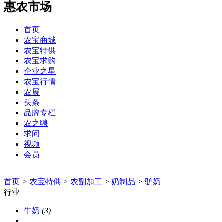
惠农市场
首页
农宝商城
农宝特供
农宝求购
企业之星
农宝行情
农展
头条
品牌专栏
农之聘
求问
视频
会员
首页
>
农宝特供
>
农副加工
>
奶制品
>
驴奶
行业
牛奶
(3)