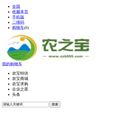
全国
收藏本页
手机版
二维码
购物车
(
0
)
我的购物车
农宝特供
农宝商城
农宝求购
企业之星
头条