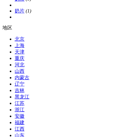
奶片
(1)
地区
北京
上海
天津
重庆
河北
山西
内蒙古
辽宁
吉林
黑龙江
江苏
浙江
安徽
福建
江西
山东