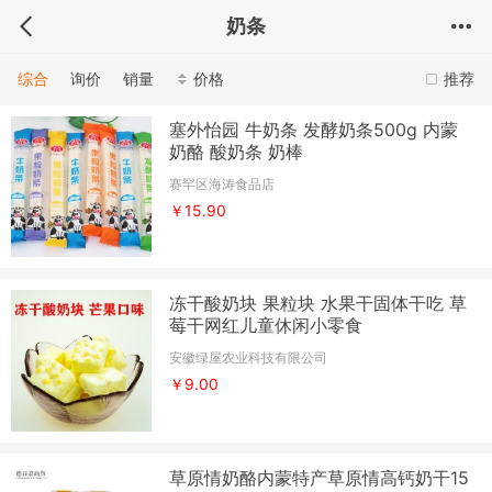
奶条
综合
询价
销量
价格
推荐
塞外怡园 牛奶条 发酵奶条500g 内蒙
奶酪 酸奶条 奶棒
赛罕区海涛食品店
￥15.90
冻干酸奶块 果粒块 水果干固体干吃 草
莓干网红儿童休闲小零食
安徽绿屋农业科技有限公司
￥9.00
草原情奶酪内蒙特产草原情高钙奶干15