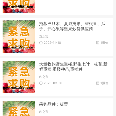
招募巴旦木、夏威夷果、碧根果、瓜
子、开心果等坚果炒货供应商
农之宝
2022-11-18
1报价
大量收购野生重楼,野生七叶一枝花,新
鲜重楼,重楼种苗,重楼种
农之宝
2023-03-01
1报价
采购品种：板栗
农之宝