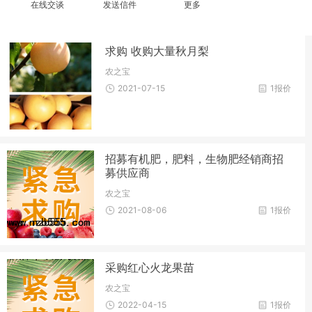
在线交谈
发送信件
更多
求购 收购大量秋月梨
农之宝
2021-07-15
1报价
招募有机肥，肥料，生物肥经销商招
募供应商
农之宝
2021-08-06
1报价
采购红心火龙果苗
农之宝
2022-04-15
1报价