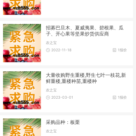
招募巴旦木、夏威夷果、碧根果、瓜
子、开心果等坚果炒货供应商
农之宝
2022-11-18
1报价
大量收购野生重楼,野生七叶一枝花,新
鲜重楼,重楼种苗,重楼种
农之宝
2023-03-01
1报价
采购品种：板栗
农之宝