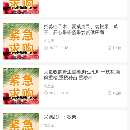
招募巴旦木、夏威夷果、碧根果、瓜
子、开心果等坚果炒货供应商
农之宝
2022-11-18
1报价
大量收购野生重楼,野生七叶一枝花,新
鲜重楼,重楼种苗,重楼种
农之宝
2023-03-01
1报价
采购品种：板栗
农之宝