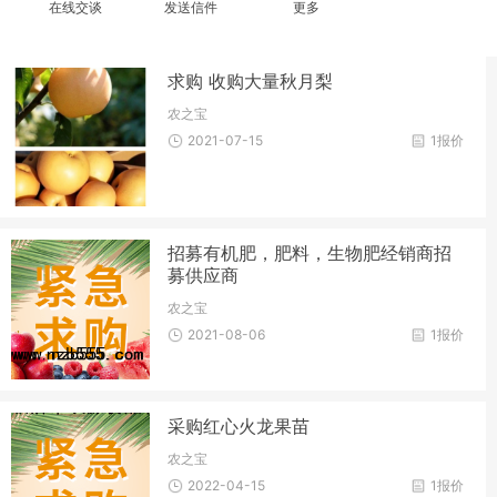
在线交谈
发送信件
更多
求购 收购大量秋月梨
农之宝
2021-07-15
1报价
招募有机肥，肥料，生物肥经销商招
募供应商
农之宝
2021-08-06
1报价
采购红心火龙果苗
农之宝
2022-04-15
1报价