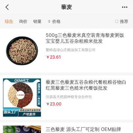
藜麦
综合
询价
销量
价格
推荐
500g三色藜麦米真空装青海黎麦粥饭
宝宝婴儿五谷杂粗粮米批发
繁峙县绿山庄粮油加工有限公司
￥23.61
藜麦三色藜麦五谷杂粮代餐粗粮谷物白
红黑藜麦三色糙米代餐饭批发
沽源县天然园种植专业合作社
￥23.00
三色藜麦 源头工厂可定制 OEM贴牌