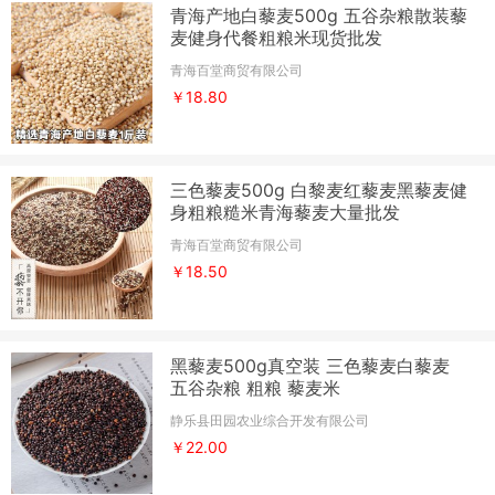
青海产地白藜麦500g 五谷杂粮散装藜
麦健身代餐粗粮米现货批发
青海百堂商贸有限公司
￥18.80
三色藜麦500g 白黎麦红藜麦黑藜麦健
身粗粮糙米青海藜麦大量批发
青海百堂商贸有限公司
￥18.50
黑藜麦500g真空装 三色藜麦白藜麦
五谷杂粮 粗粮 藜麦米
静乐县田园农业综合开发有限公司
￥22.00