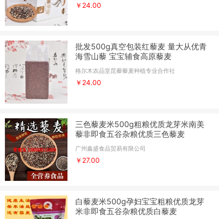
￥24.00
批发500g真空包装红藜麦 量大从优青
海雪山藜 宝宝辅食高原藜麦
格尔木农品堂昆藜藜麦种植专业合作社
￥24.00
三色藜麦米500g粗粮优质龙芽米南美
藜非即食五谷杂粮优质三色藜麦
广州鑫盛食品贸易有限公司
￥27.00
白藜麦米500g孕妇宝宝粗粮优质龙芽
米非即食五谷杂粮优质白藜麦