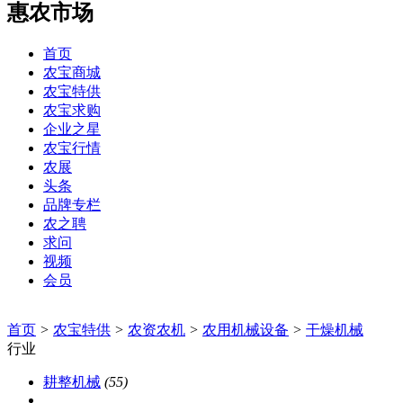
惠农市场
首页
农宝商城
农宝特供
农宝求购
企业之星
农宝行情
农展
头条
品牌专栏
农之聘
求问
视频
会员
首页
>
农宝特供
>
农资农机
>
农用机械设备
>
干燥机械
行业
耕整机械
(55)