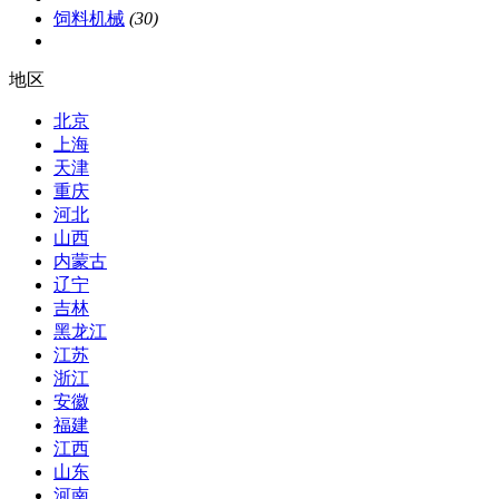
饲料机械
(30)
地区
北京
上海
天津
重庆
河北
山西
内蒙古
辽宁
吉林
黑龙江
江苏
浙江
安徽
福建
江西
山东
河南