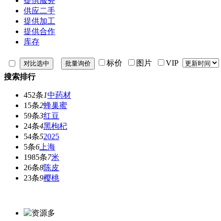
提供服务
供应二手
提供加工
提供合作
库存
标价
图片
VIP
搜索排行
452条
1
中药材
15条
2
蜂巢蜜
59条
3
红豆
24条
4
黑枸杞
54条
5
2025
5条
6
上海
1985条
7
米
26条
8
陈皮
23条
9
樱桃