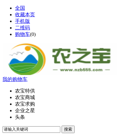
全国
收藏本页
手机版
二维码
购物车
(
0
)
我的购物车
农宝特供
农宝商城
农宝求购
企业之星
头条