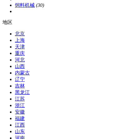
饲料机械
(30)
地区
北京
上海
天津
重庆
河北
山西
内蒙古
辽宁
吉林
黑龙江
江苏
浙江
安徽
福建
江西
山东
河南