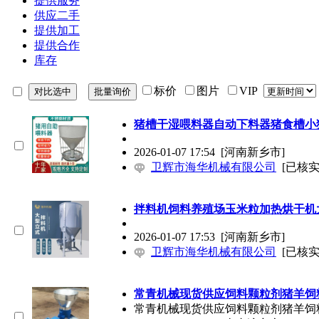
提供服务
供应二手
提供加工
提供合作
库存
标价
图片
VIP
猪槽干湿喂料器自动下料器猪食槽小
2026-01-07 17:54
[河南新乡市]
卫辉市海华机械有限公司
[已核实
拌料机饲料养殖场玉米粒加热烘干机
2026-01-07 17:53
[河南新乡市]
卫辉市海华机械有限公司
[已核实
常青机械现货供应饲料颗粒剂猪羊饲
常青机械现货供应饲料颗粒剂猪羊饲