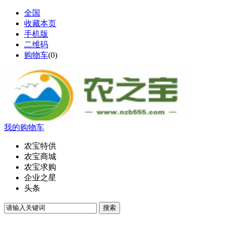
全国
收藏本页
手机版
二维码
购物车
(
0
)
我的购物车
农宝特供
农宝商城
农宝求购
企业之星
头条