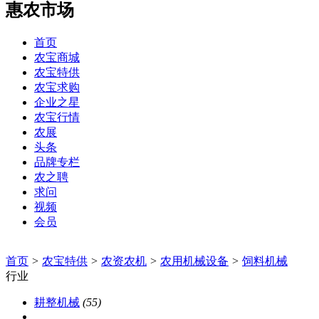
惠农市场
首页
农宝商城
农宝特供
农宝求购
企业之星
农宝行情
农展
头条
品牌专栏
农之聘
求问
视频
会员
首页
>
农宝特供
>
农资农机
>
农用机械设备
>
饲料机械
行业
耕整机械
(55)