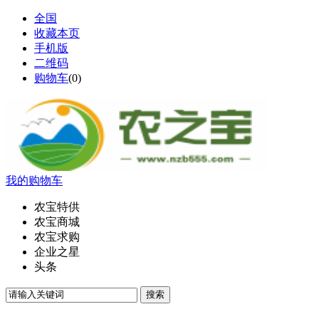
全国
收藏本页
手机版
二维码
购物车
(
0
)
我的购物车
农宝特供
农宝商城
农宝求购
企业之星
头条