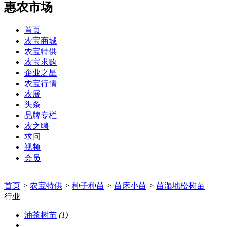
惠农市场
首页
农宝商城
农宝特供
农宝求购
企业之星
农宝行情
农展
头条
品牌专栏
农之聘
求问
视频
会员
首页
>
农宝特供
>
种子种苗
>
苗床小苗
>
苗湿地松树苗
行业
油茶树苗
(1)