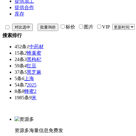
提供加工
提供合作
库存
标价
图片
VIP
搜索排行
452条
1
中药材
15条
2
蜂巢蜜
24条
3
黑枸杞
59条
4
红豆
37条
5
黑芝麻
5条
6
上海
54条
7
2025
8条
8
蜂蜜2
1985条
9
米
资源多
海量信息免费发