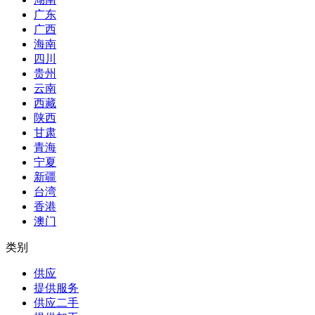
广东
广西
海南
四川
贵州
云南
西藏
陕西
甘肃
青海
宁夏
新疆
台湾
香港
澳门
类别
供应
提供服务
供应二手