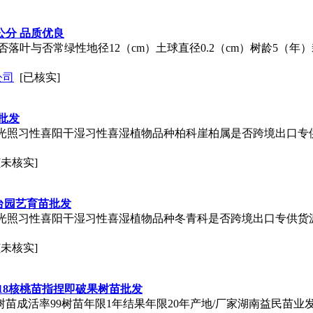
公分 品质优良
落叶与否常绿性地径12（cm）土球直径0.2（cm）树龄5（
公司
[已核实]
批发
-004光照习性喜阳干湿习性喜湿植物品种柏科崖柏属是否跨境出口
[未核实]
台园艺育苗批发
005光照习性喜阳干湿习性喜湿植物品种冬青科是否跨境出口专供货
[未核实]
18核桃苗指捏即破果树苗批发
径0.1树苗成活率99树苗年限1年结果年限20年产地/厂家湖南益民苗业