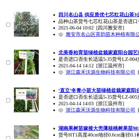
四川名山县 供应质优七芯红花山茶3
品种山茶货号七芯红花山茶是否进口否
2021-06-04 10:02
[四川雅安市]
雅安市名山区茶韵苗木种植有限
北美香柏育苗绿植盆栽家庭阳台园艺
是否进口否生长适温5-35货号LZ
2021-04-14 14:12
[浙江温州市]
浙江森禾沃源生物科技有限公司
‘直立’冬青小苗大苗绿植盆栽家庭阳
是否进口否生长适温5-35货号LZ-
2021-04-14 14:03
[浙江温州市]
浙江森禾沃源生物科技有限公司
湖南果树苗嫁接大壳薄核桃树果苗98
货号HT1高度40cm地径0.6cm蓬