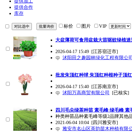
提供加工
提供合作
库存
标价
图片
VIP
大盆薄荷可食用盆栽大苗驱蚊绿植迷
2026-04-17 15:49
[江苏宿迁市]
沭阳田之趣园林绿化工程有限公
批发朱顶红种球 朱顶红种根种子顶
2026-04-17 15:40
[江苏南京市]
沭阳万高商贸有限公司
[已核实]
四川毛尖绿茶种苗 素毛峰 绿毛峰 素
种类种苗品种素毛峰等级2品牌其他品种
2021-06-04 10:04
[四川雅安市]
雅安市名山区茶韵苗木种植有限