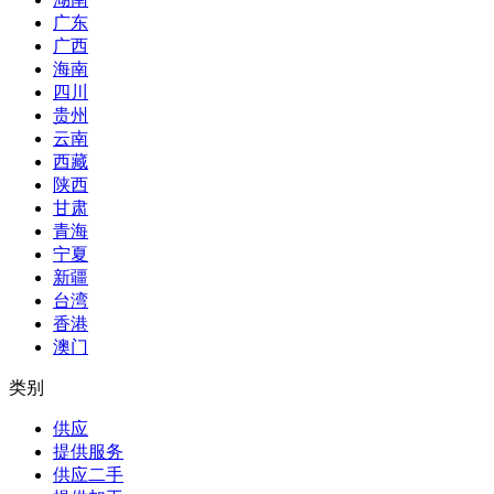
广东
广西
海南
四川
贵州
云南
西藏
陕西
甘肃
青海
宁夏
新疆
台湾
香港
澳门
类别
供应
提供服务
供应二手