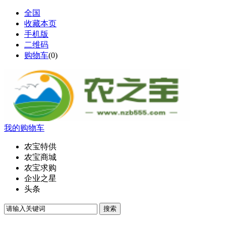
全国
收藏本页
手机版
二维码
购物车
(
0
)
我的购物车
农宝特供
农宝商城
农宝求购
企业之星
头条