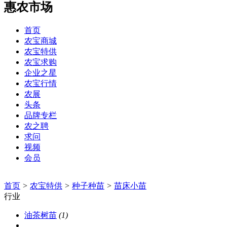
惠农市场
首页
农宝商城
农宝特供
农宝求购
企业之星
农宝行情
农展
头条
品牌专栏
农之聘
求问
视频
会员
首页
>
农宝特供
>
种子种苗
>
苗床小苗
行业
油茶树苗
(1)