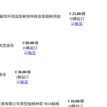
￥
25.00
/棵
年）栽培环境温室树形特殊造形园林用途
10棵起订
￥
80.00
/株
专供货源否
10株起订
￥
30.00
/株
源否
2株起订
￥
16.00
/棵
发展有限公司类型核桃种苗 9818核桃
10棵起订