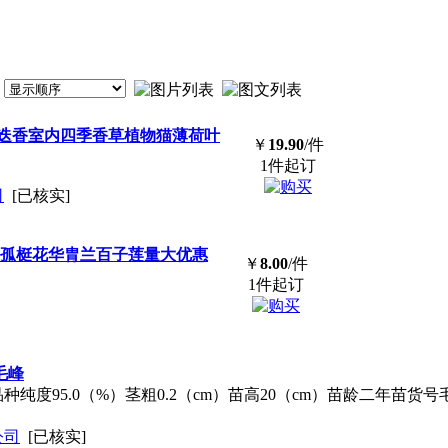
迭香室内四季香草植物猫薄荷叶
￥
19.90
/件
1件起订
司
[已核实]
红孤梃花华胄兰百子莲量大优惠
￥
8.00
/件
1件起订
毛峰
纯度95.0（%）茎粗0.2（cm）苗高20（cm）苗龄二年苗货
公司
[已核实]