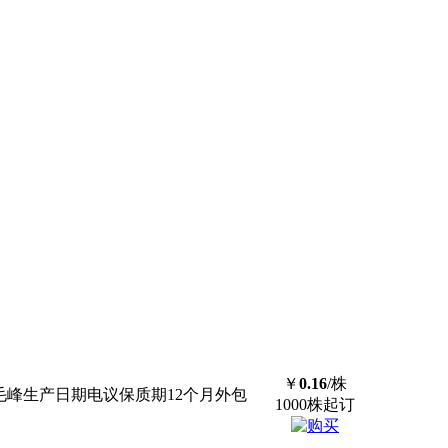
￥
0.16
/株
号毛峰生产日期电议保质期12个月外包
1000株起订